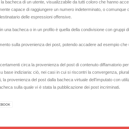
la bacheca di un utente, visualizzabile da tutti coloro che hanno acce
almente capace di raggiungere un numero indeterminato, o comunque q
destinatario delle espressioni offensive.
in una bacheca o in un profilo è quella della condivisione con gruppi 
amento sulla provenienza dei post, potendo accadere ad esempio che u
amenti circa la provenienza del post di contenuto diffamatorio per il t
 su base indiziaria: ciò, nei casi in cui si riscontri la convergenza, plur
rti, la provenienza del post dalla bacheca virtuale dell’imputato con u
 bacheca sulla quale vi è stata la pubblicazione dei post incriminati.
EBOOK