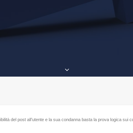
del post all’utente e la sua condanna basta la prova logica sui con