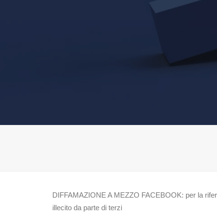
DIFFAMAZIONE A MEZZO FACEBOOK: per la riferibilità 
illecito da parte di terzi